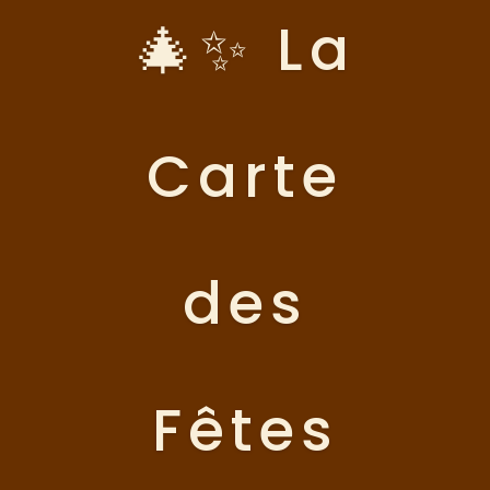
🎄✨ La
Carte
des
Fêtes